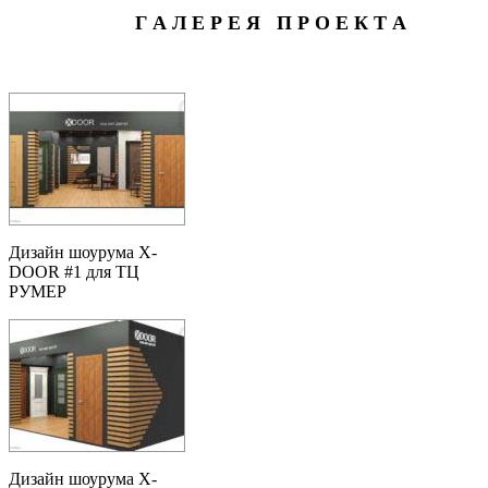
Г А Л Е Р Е Я П Р О Е К Т А
Дизайн шоурума X-
DOOR #1 для ТЦ
РУМЕР
Дизайн шоурума X-