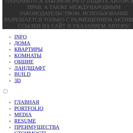
ОХРАНЯЮТСЯ ЗАКОНОМ РФ О ЗАЩИТЕ АВТОРС
ПРАВ, А ТАКЖЕ МЕЖДУНАРОДНЫМ
ЗАКОНОДАТЕЛЬСТВОМ. ИСПОЛЬЗОВАНИЕ
РАЗРЕШАЕТСЯ ТОЛЬКО С РАЗМЕЩЕНИЕМ АКТИ
ССЫЛКИ НА САЙТ И УКАЗАНИЕМ АВТОРА!
INFO
ДОМА
КВАРТИРЫ
КОМНАТЫ
ОБЩИЕ
ЛАНДШАФТ
BUILD
3D
ГЛАВНАЯ
PORTFOLIO
MEDIA
RESUME
ПРЕИМУЩЕСТВА