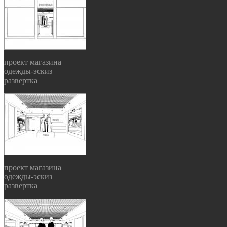
проект магазина
одежды-эскиз
развертка
проект магазина
одежды-эскиз
развертка