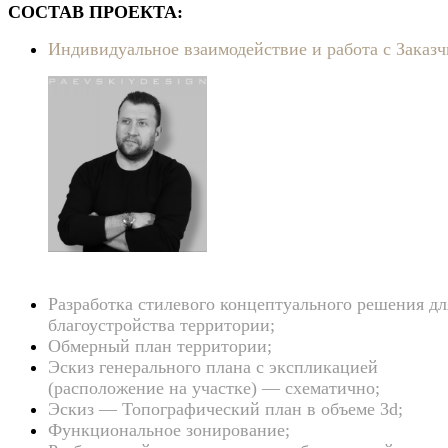
СОСТАВ ПРОЕКТА:
Индивидуальное взаимодействие и работа с Заказч
Разработка стилевого концептуального решения дл
благоустройства территории;
Обмерный план территории;
Эскиз генерального плана с экспликацией
(расположение на участке) — схематично;
Эскиз — Топографический план в объеме 3d;
Функциональное зонирование;