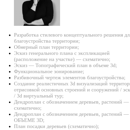
Разработка стилевого концептуального решения дл
благоустройства территории;
Обмерный план территории;
Эскиз генерального плана с экспликацией
(расположение на участке) — схематично;
Эскиз — Топографический план в объеме 3d;
Функциональное зонирование;
Разбивочный чертеж элементов благоустройства;
Создание реалистичных 3d визуализаций территор
отрисовкой основных строений и сооружений / эс
/ 3d виртуальный тур;
Дендроплан с обозначением деревьев, растений —
схематично;
Дендроплан с обозначением деревьев, растений —
ОБЪЕМЕ 3D;
План посадки деревьев (схематично);