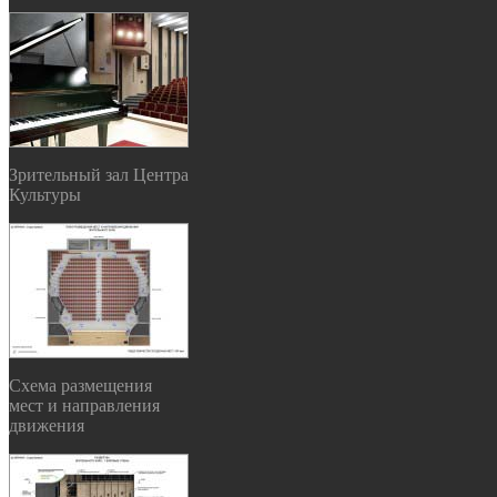
Зрительный зал Центра
Культуры
Схема размещения
мест и направления
движения