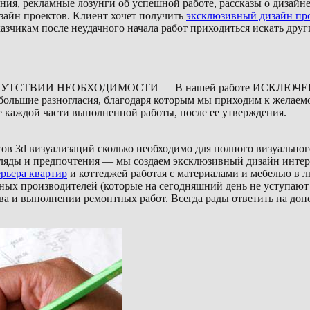
 рекламные лозунги об успешной работе, рассказы о дизайнера
айн проектов. Клиент хочет получить
эксклюзивный дизайн про
азчикам после неудачного начала работ приходиться искать друг
В ОТСУТСТВИИ НЕОБХОДИМОСТИ — В нашей работе ИСКЛЮЧЕНЫ 
ольшие разногласия, благодаря которым мы приходим к желаемом
е каждой части выполненной работы, после ее утверждения.
ов 3d визуализаций сколько необходимо для полного визуального
згляды и предпочтения — мы создаем эксклюзивный дизайн инте
ерьера квартир
и коттеджей работая с материалами и мебелью в 
ных производителей (которые на сегодняшний день не уступают 
ва и выполнении ремонтных работ. Всегда рады ответить на до